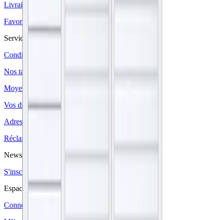
Livraison & délais
Favoris
Service après vente
Conditions de vente
Nos tarifs
Moyens de paiement
Vos droits
Adresse d’expédition
Réclamations
Newsletter
S'inscrire
Espace Client
Connexion