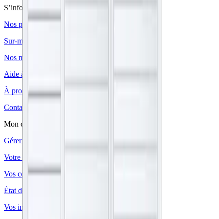
S’informer et acheter
Nos produits
Sur-mesure
Nos matériaux
Aide à l’achat
À propos
Contact
Mon compte
Gérer votre profil
Votre panier
Vos commandes
État de votre commande
Vos informations