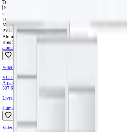
Trier par →
:
Croissant
Décroissant
Matériau :
PVC
Aluminium
Bois
aluminium
Volet Coulissant 1 Vantail
VC-1V
À partir de :
307.67 €
Livraison en
4 à 5 semaines
aluminium
Volet Coulissant 2 Vantaux