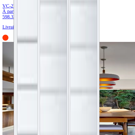
VC-2V
À partir de :
598.32 €
Livraison en
4 à 5 semaines