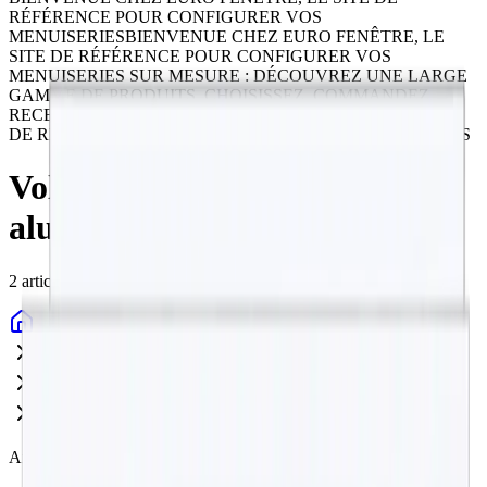
RÉFÉRENCE POUR CONFIGURER VOS
MENUISERIES
BIENVENUE CHEZ EURO FENÊTRE, LE
SITE DE RÉFÉRENCE POUR CONFIGURER VOS
MENUISERIES SUR MESURE : DÉCOUVREZ UNE LARGE
GAMME DE PRODUITS, CHOISISSEZ, COMMANDEZ,
RECEVEZ. BIENVENUE CHEZ EURO FENÊTRE, LE SITE
DE RÉFÉRENCE POUR CONFIGURER VOS MENUISERIES
Volets Volets coulissants
aluminium
2 articles
Sur Mesure
Volets
Volets coulissants aluminium
Aidez-vous des pictogrammes pour filtrer nos produits