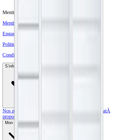
Mentions légales
Mentions légales
Engagement de confidentialité
Politique des cookies
Conditions d'utilisation
S’informer et acheter
Nos produits
Sur-mesure
Nos matériaux
Aide à l’achat
À
propos
Contact
Mon compte