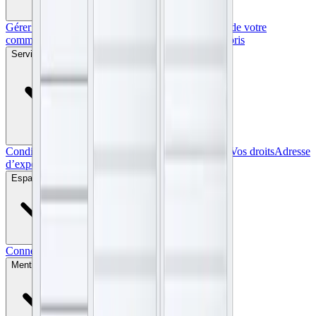
Gérer votre profil
Votre panier
Vos commandes
État de votre
commande
Vos informations
Livraison & délais
Favoris
Service après vente
Conditions de vente
Nos tarifs
Moyens de paiement
Vos droits
Adresse
d’expédition
Réclamations
Espace Client
Connexion
M’inscrire
Mentions légales