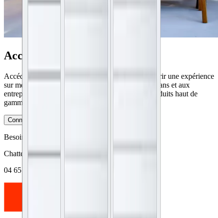
Accédez à l’espace client
Accédez à notre espace professionnel pour découvrir une expérience
sur mesure. Notre plateforme dédiée offre aux artisans et aux
entreprises du secteur un accès privilégié à nos produits haut de
gamme et à nos services personnalisés.
Connexion
M’inscrire
Besoin d’aide ?
Chattez en ligne
ou appelez le
04 65 84 61 00